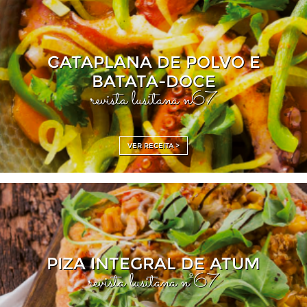
CATAPLANA DE POLVO E
BATATA-DOCE
revista lusitana n67
VER RECEITA >
PIZA INTEGRAL DE ATUM
revista lusitana nº67