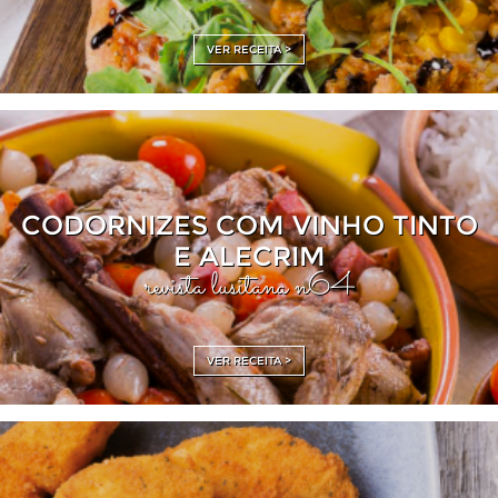
VER RECEITA >
CODORNIZES COM VINHO TINTO
E ALECRIM
revista lusitana n64
VER RECEITA >