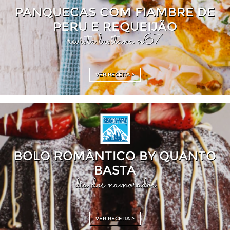
PANQUECAS COM FIAMBRE DE
PERU E REQUEIJÃO
revista lusitana n67
VER RECEITA >
BOLO ROMÂNTICO BY QUANTO
BASTA
dia dos namorados
VER RECEITA >