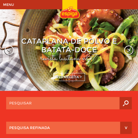
MENU
CATAPLANA DE POLVO E
BATATA-DOCE
<
>
revista lusitana n67
VER RECEITA >
PESQUISA REFINADA
V