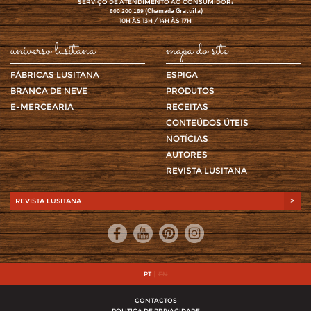
SERVIÇO DE ATENDIMENTO AO CONSUMIDOR:
(Chamada Gratuita)
800 200 189
10H ÀS 13H / 14H ÀS 17H
universo lusitana
mapa do site
FÁBRICAS LUSITANA
ESPIGA
BRANCA DE NEVE
PRODUTOS
E-MERCEARIA
RECEITAS
CONTEÚDOS ÚTEIS
NOTÍCIAS
AUTORES
REVISTA LUSITANA
REVISTA LUSITANA
>
PT
|
EN
CONTACTOS
POLÍTICA DE PRIVACIDADE