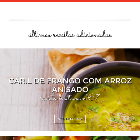
últimas receitas adicionadas
CARIL DE FRANGO COM ARROZ
ANISADO
revista lusitana nº67
VER RECEITA >