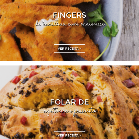
FINGERS
de bacalhau com maionese
VER RECEITA >
FOLAR DE
azeitonas e presunto
VER RECEITA >