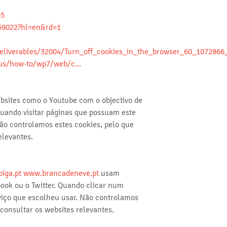
65
69022?hl=en&rd=1
eliverables/32004/Turn_off_cookies_in_the_browser_60_1072866_
s/how-to/wp7/web/c...
bsites como o Youtube com o objectivo de
uando visitar páginas que possuam este
ão controlamos estes cookies, pelo que
elevantes.
iga.pt
www.brancadeneve.pt
usam
book ou o Twitter. Quando clicar num
rviço que escolheu usar. Não controlamos
consultar os websites relevantes.