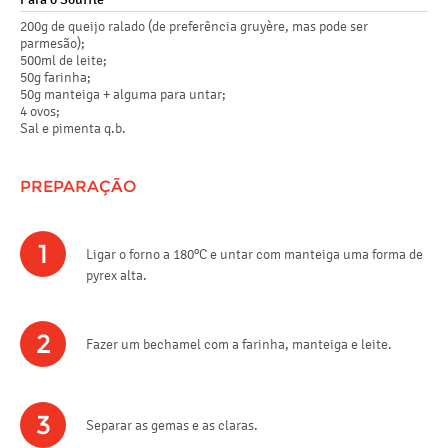
200g de queijo ralado (de preferência gruyère, mas pode ser
parmesão);
500ml de leite;
50g farinha;
50g manteiga + alguma para untar;
4 ovos;
Sal e pimenta q.b.
PREPARAÇÃO
1
Ligar o forno a 180ºC e untar com manteiga uma forma de
pyrex alta.
2
Fazer um bechamel com a farinha, manteiga e leite.
3
Separar as gemas e as claras.