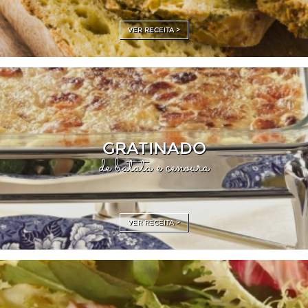
VER RECEITA >
GRATINADO
de batata e cenoura
VER RECEITA >