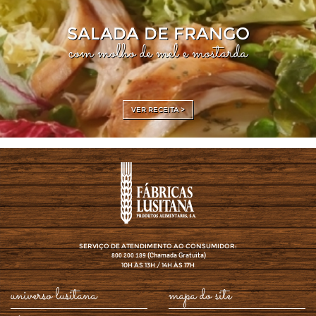
SALADA DE FRANGO
com molho de mel e mostarda
VER RECEITA >
SERVIÇO DE ATENDIMENTO AO CONSUMIDOR:
(Chamada Gratuita)
800 200 189
10H ÀS 13H / 14H ÀS 17H
universo lusitana
mapa do site