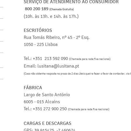
SERVIÇO DE ATENDIMENTO AO CONSUMIDOR
800 200 189
(Chamada Gratuita)
(10h. às 13h. e 14h. às 17h.)
ESCRITÓRIOS
Rua Tomás Ribeiro, nº 45 - 2º Esq.
1050 - 225 Lisboa
Tel.: +351 213 592 090
(Chamada para rede fixa nacional)
Email: lusitana@lusitana.pt
(Caso não obtenha resposta no prazo de 2 dias úteis queira fazer o favor de contactar, via 
FÁBRICA
Largo de Santo António
6005 - 015 Alcains
Tel.: +351 272 900 250
(Chamada para rede fixa nacional)
CARGAS E DESCARGAS
GPS: 39.915475, -7.460674