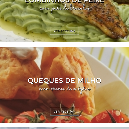
com puré de brócolos
VER RECEITA >
QUEQUES DE MILHO
com creme de orégãos
VER RECEITA >