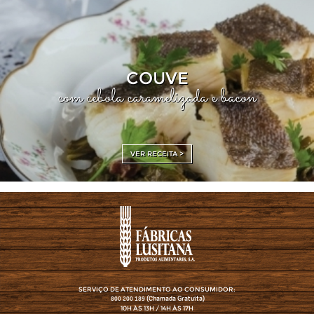
COUVE
com cebola caramelizada e bacon
VER RECEITA >
SERVIÇO DE ATENDIMENTO AO CONSUMIDOR:
(Chamada Gratuita)
800 200 189
10H ÀS 13H / 14H ÀS 17H