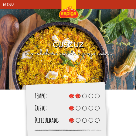
MENU
CUSCUZ
com abóbora assada e queijo cabra
Tempo:
Custo:
Dificuldade: