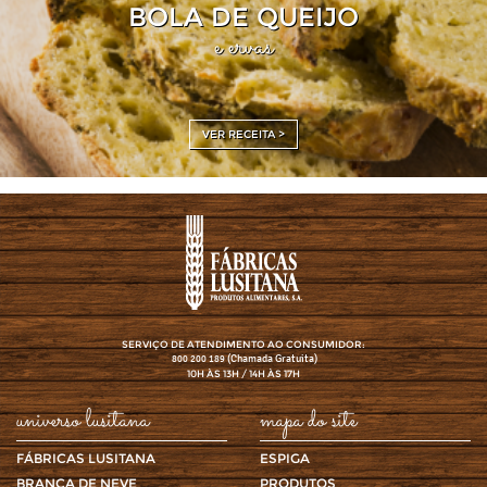
BOLA DE QUEIJO
e ervas
VER RECEITA >
SERVIÇO DE ATENDIMENTO AO CONSUMIDOR:
(Chamada Gratuita)
800 200 189
10H ÀS 13H / 14H ÀS 17H
universo lusitana
mapa do site
FÁBRICAS LUSITANA
ESPIGA
BRANCA DE NEVE
PRODUTOS