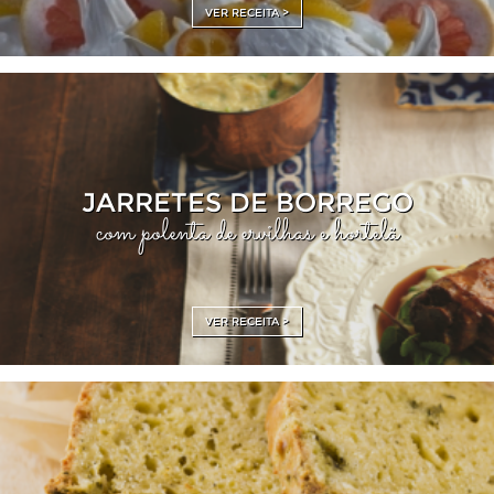
VER RECEITA >
JARRETES DE BORREGO
com polenta de ervilhas e hortelã
VER RECEITA >