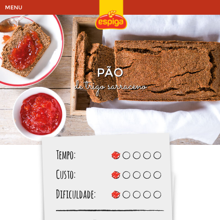
MENU
PÃO
de trigo sarraceno
Tempo:
Custo:
Dificuldade: