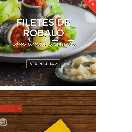
FILETES DE
ROBALO
com limão e tomate
VER RECEITA >
>