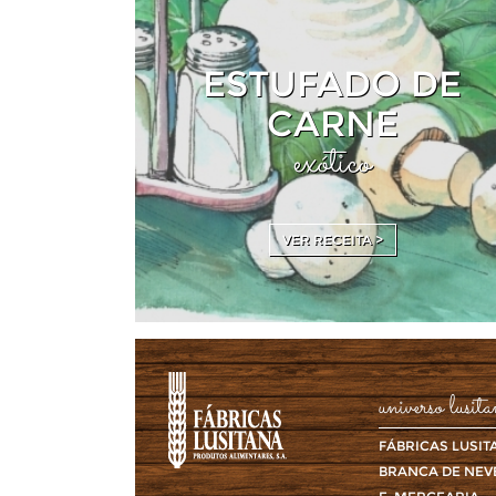
ESTUFADO DE
CARNE
exótico
VER RECEITA >
universo lusit
FÁBRICAS LUSIT
BRANCA DE NEV