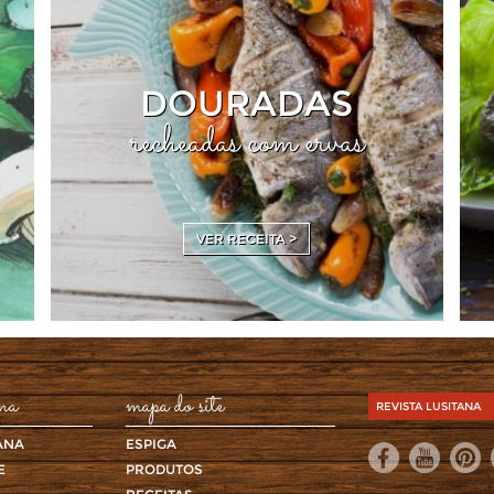
DOURADAS
recheadas com ervas
VER RECEITA >
ana
mapa do site
REVISTA LUSITANA
ANA
ESPIGA
E
PRODUTOS