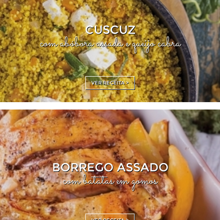
CUSCUZ
com abóbora assada e queijo cabra
VER RECEITA >
BORREGO ASSADO
com batatas em gomos