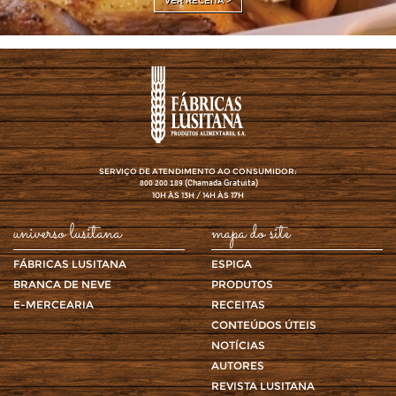
VER RECEITA >
SERVIÇO DE ATENDIMENTO AO CONSUMIDOR:
(Chamada Gratuita)
800 200 189
10H ÀS 13H / 14H ÀS 17H
universo lusitana
mapa do site
FÁBRICAS LUSITANA
ESPIGA
BRANCA DE NEVE
PRODUTOS
E-MERCEARIA
RECEITAS
CONTEÚDOS ÚTEIS
NOTÍCIAS
AUTORES
REVISTA LUSITANA