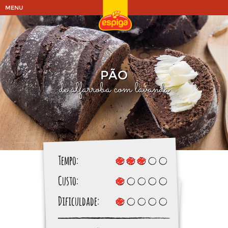
MENU
PÃO
de alfarroba com lavanda
Tempo:
Custo:
Dificuldade: