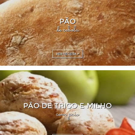
PÃO
de cebola
VER RECEITA >
PÃO DE TRIGO E MILHO
com paio