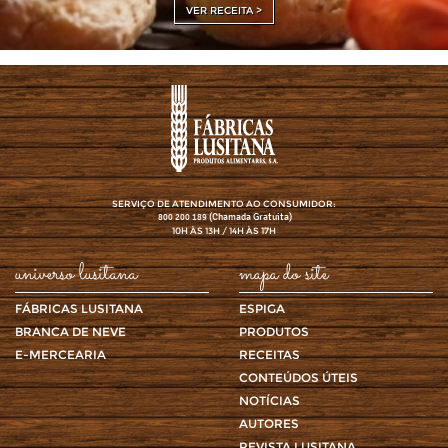
VER RECEITA >
SERVIÇO DE ATENDIMENTO AO CONSUMIDOR:
(Chamada Gratuita)
800 200 189
10H ÀS 13H / 14H ÀS 17H
universo lusitana
mapa do site
FÁBRICAS LUSITANA
ESPIGA
BRANCA DE NEVE
PRODUTOS
E-MERCEARIA
RECEITAS
CONTEÚDOS ÚTEIS
NOTÍCIAS
AUTORES
REVISTA LUSITANA