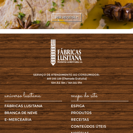
VER RECEITA >
SERVIÇO DE ATENDIMENTO AO CONSUMIDOR:
(Chamada Gratuita)
800 200 189
10H ÀS 13H / 14H ÀS 17H
universo lusitana
mapa do site
FÁBRICAS LUSITANA
ESPIGA
BRANCA DE NEVE
PRODUTOS
E-MERCEARIA
RECEITAS
CONTEÚDOS ÚTEIS