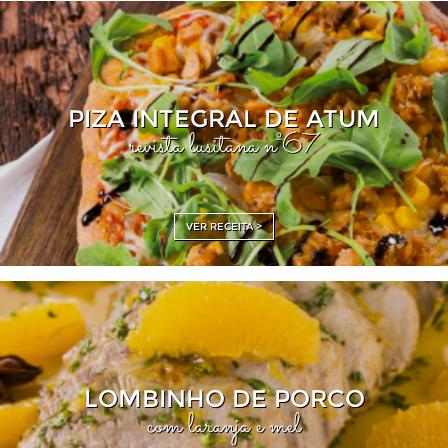
PIZA INTEGRAL DE ATUM
revista lusitana nº67
VER RECEITA >
LOMBINHO DE PORCO
com laranja e mel