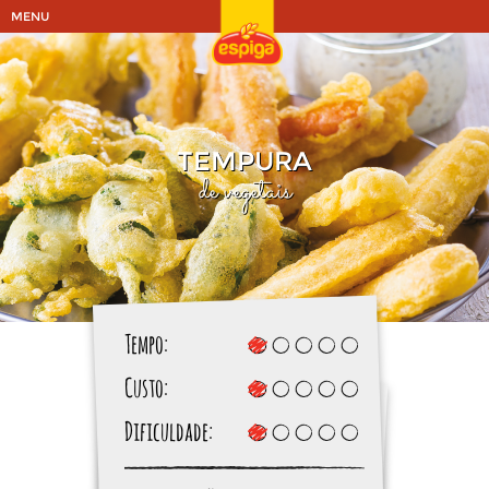
MENU
TEMPURA
de vegetais
Tempo:
Custo:
Dificuldade: