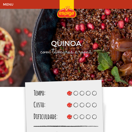
MENU
QUINOA
com tâmaras e romã
Tempo:
Custo:
Dificuldade: