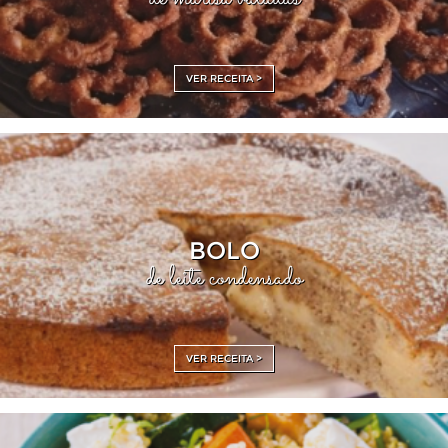
VER RECEITA >
BOLO
de leite condensado
VER RECEITA >