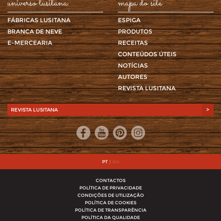
universo lusitana
mapa do site
FÁBRICAS LUSITANA
ESPIGA
BRANCA DE NEVE
PRODUTOS
E-MERCEARIA
RECEITAS
CONTEÚDOS ÚTEIS
NOTÍCIAS
AUTORES
REVISTA LUSITANA
REVISTA LUSITANA
>
PT
|
EN
CONTACTOS
POLÍTICA DE PRIVACIDADE
CONDIÇÕES DE UTILIZAÇÃO
POLÍTICA DE COOKIES
POLÍTICA DE TRANSPARÊNCIA
POLÍTICA DA QUALIDADE