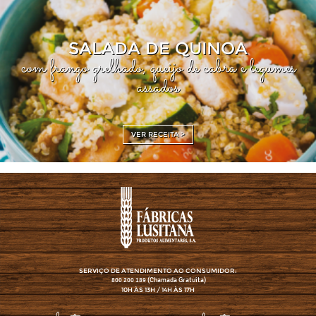
SALADA DE QUINOA
com frango grelhado, queijo de cabra e legumes
assados
VER RECEITA >
SERVIÇO DE ATENDIMENTO AO CONSUMIDOR:
(Chamada Gratuita)
800 200 189
10H ÀS 13H / 14H ÀS 17H