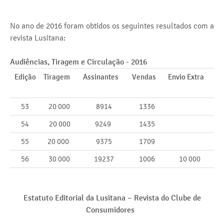
No ano de 2016 foram obtidos os seguintes resultados com a
revista Lusitana:
Audiências, Tiragem e Circulação - 2016
Edição
Tiragem
Assinantes
Vendas
Envio Extra
53
20 000
8914
1336
54
20 000
9249
1435
55
20 000
9375
1709
56
30 000
19237
1006
10 000
Estatuto Editorial da Lusitana –
Revista do Clube de
Consumidores