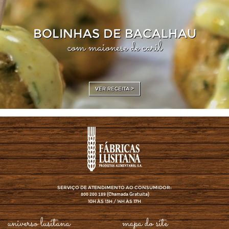
BOLINHAS DE BACALHAU
com maionese de caril
VER RECEITA >
SERVIÇO DE ATENDIMENTO AO CONSUMIDOR:
(Chamada Gratuita)
800 200 189
10H ÀS 13H / 14H ÀS 17H
universo lusitana
mapa do site