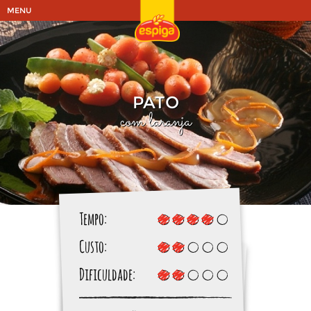
MENU
PATO
com laranja
Tempo:
Custo:
Dificuldade: