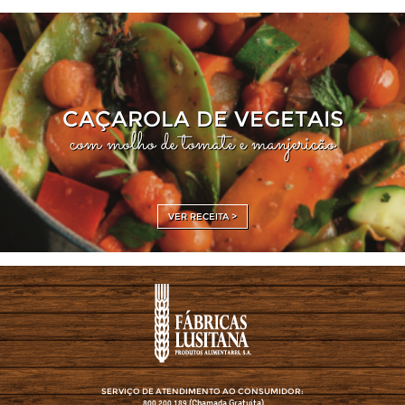
CAÇAROLA DE VEGETAIS
com molho de tomate e manjericão
VER RECEITA >
SERVIÇO DE ATENDIMENTO AO CONSUMIDOR:
(Chamada Gratuita)
800 200 189