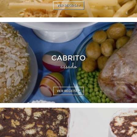
VER RECEITA >
CABRITO
assado
VER RECEITA >