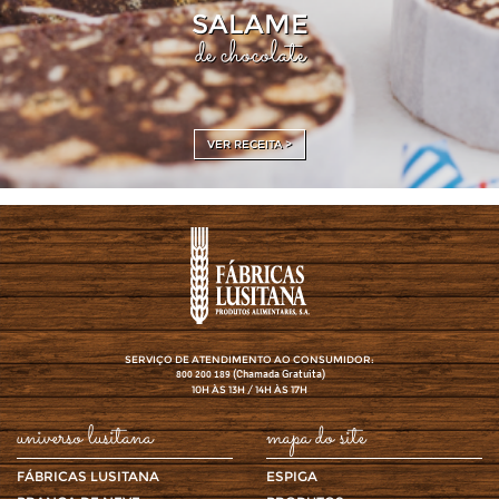
SALAME
de chocolate
VER RECEITA >
SERVIÇO DE ATENDIMENTO AO CONSUMIDOR:
(Chamada Gratuita)
800 200 189
10H ÀS 13H / 14H ÀS 17H
universo lusitana
mapa do site
FÁBRICAS LUSITANA
ESPIGA