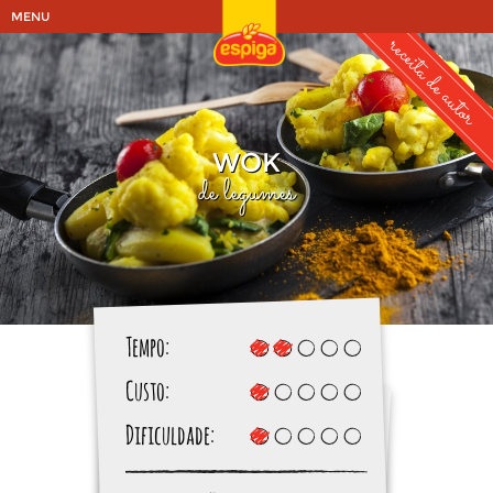
MENU
receita de autor
WOK
de legumes
Tempo:
Custo:
Dificuldade: