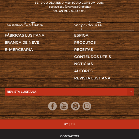
SERVIÇO DE ATENDIMENTO AO CONSUMIDOR:
(Chamada Gratuita)
800 200 189
10H ÀS 13H / 14H ÀS 17H
universo lusitana
mapa do site
FÁBRICAS LUSITANA
ESPIGA
BRANCA DE NEVE
PRODUTOS
E-MERCEARIA
RECEITAS
CONTEÚDOS ÚTEIS
NOTÍCIAS
AUTORES
REVISTA LUSITANA
REVISTA LUSITANA
>
PT
|
EN
CONTACTOS