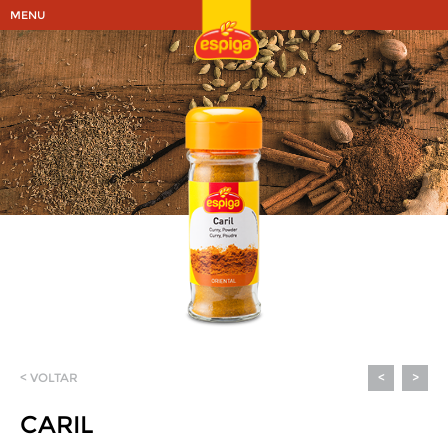
MENU
< VOLTAR
<
>
CARIL