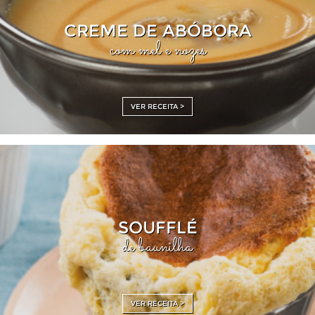
CREME DE ABÓBORA
com mel e nozes
VER RECEITA >
SOUFFLÉ
de baunilha
VER RECEITA >