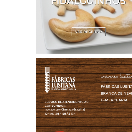
FIDALGUINHOS
VER RECEITA >
universo lusit
FÁBRICAS LUSIT
BRANCA DE NEV
E-MERCEARIA
SERVIÇO DE ATENDIMENTO AO
CONSUMIDOR:
(Chamada Gratuita)
800 200 189
10H ÀS 13H / 14H ÀS 17H