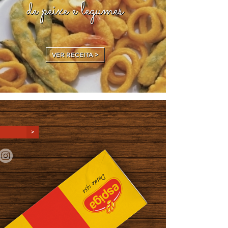
de peixe e legumes
VER RECEITA >
>