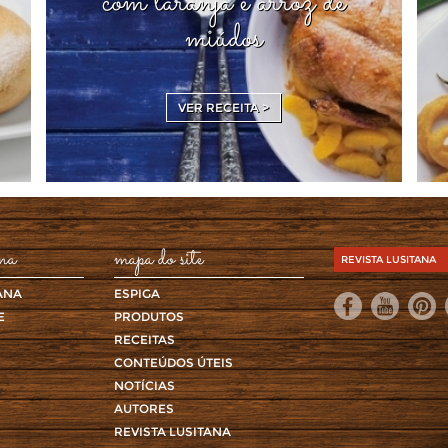
com laranja e arroz de
miúdos
VER RECEITA >
ana
mapa do site
REVISTA LUSITANA
ANA
ESPIGA
E
PRODUTOS
RECEITAS
CONTEÚDOS ÚTEIS
NOTÍCIAS
AUTORES
REVISTA LUSITANA