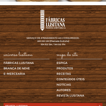
SERVIÇO DE ATENDIMENTO AO CONSUMIDOR:
(Chamada Gratuita)
800 200 189
10H ÀS 13H / 14H ÀS 17H
universo lusitana
mapa do site
FÁBRICAS LUSITANA
ESPIGA
BRANCA DE NEVE
PRODUTOS
E-MERCEARIA
RECEITAS
CONTEÚDOS ÚTEIS
NOTÍCIAS
AUTORES
REVISTA LUSITANA
REVISTA LUSITANA
>