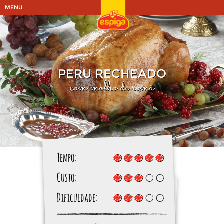
MENU
PERU RECHEADO
com molho de romã
Tempo:
Custo:
Dificuldade: