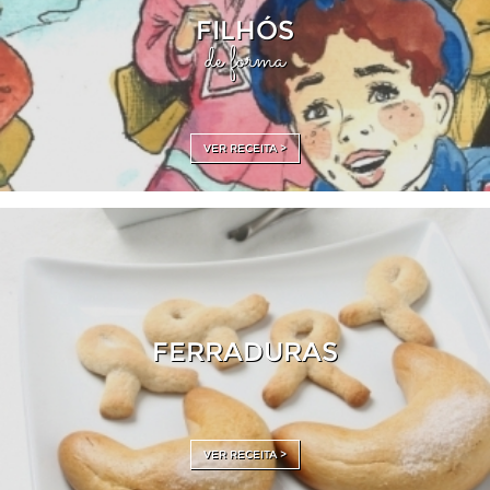
FILHÓS
de forma
VER RECEITA >
FERRADURAS
VER RECEITA >