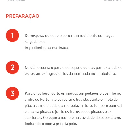
PREPARAÇÃO
1
De véspera, coloque o peru num recipiente com água
salgada e os
ingredientes da marinada.
2
No dia, escorra o peru e coloque-o com as pernas atadas e
os restantes ingredientes da marinada num tabuleiro.
3
Para o recheio, corte os miúdos em pedaços e cozinhe no
vinho do Porto, até evaporar o líquido. Junte o miolo de
pão, a carne picada e a morcela. Triture, tempere com sal
e a salsa picada e junte os frutos secos picados e as
azeitonas. Coloque o recheio na cavidade do papo da ave,
fechando-o com a própria pele.