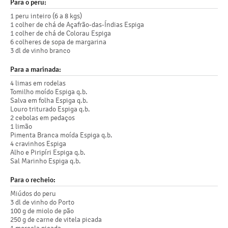
Para o peru:
1 peru inteiro (6 a 8 kgs)
1 colher de chá de Açafrão-das-Índias Espiga
1 colher de chá de Colorau Espiga
6 colheres de sopa de margarina
3 dl de vinho branco
Para a marinada:
4 limas em rodelas
Tomilho moído Espiga q.b.
Salva em folha Espiga q.b.
Louro triturado Espiga q.b.
2 cebolas em pedaços
1 limão
Pimenta Branca moída Espiga q.b.
4 cravinhos Espiga
Alho e Piripíri Espiga q.b.
Sal Marinho Espiga q.b.
Para o recheio:
Miúdos do peru
3 dl de vinho do Porto
100 g de miolo de pão
250 g de carne de vitela picada