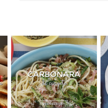
CARBONARA
s
de curgete
VER RECEITA >