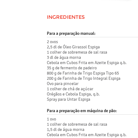
INGREDIENTES
Para a preparação manual:
2 ovos
2,5 dl de Óleo Girassol Espiga
1 colher de sobremesa de sal rasa
3 dl de água morna
Cebola em Cubos Frita em Azeite Espiga q.b.
35 g de fermento de padeiro
800 g de Farinha de Trigo Espiga Tipo 65
200 g de Farinha de Trigo Integral Espiga
Ovo para pincelar
1 colher de chá de açúcar
Orégãos e Cebola Espiga, q.b.
Spray para Untar Espiga
Para a preparação em máquina de pão:
1 ovo
1 colher de sobremesa de sal rasa
1,5 dl de água morna
Cebola em Cubos Frita em Azeite Espiga q.b.