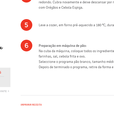
redondo. Cubra novamente e deixe descansar por m
com Orégãos e Cebola Espiga.
5
Leve a cozer, em forno pré-aquecido a 180 ºC, dur
6
Preparação em máquina de pão:
Na cuba da máquina, coloque todos os ingrediente
farinhas, sal, cebola frita e ovo.
Seleccione o programa pão branco, tamanho médi
Depois de terminado o programa, retire da forma e
5
FARINHA DE TRIGO
INTEGRAL TIPO 150
VER PRODUTO >
INTE >
IMPRIMIR RECEITA