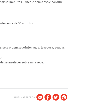
ais 20 minutos. Pincele com o ovo e polvilhe
ante cerca de 30 minutos.
s pela ordem seguinte: água, levedura, açúcar,
o.
 deixe arrefecer sobre uma rede.
CEBOLA FRITA EM AZEITE
VER PRODUTO >
PARTILHAR RECEITA: