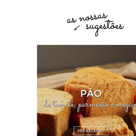
PÃO
de tomate, parmesão e oregão
VER RECEITA >