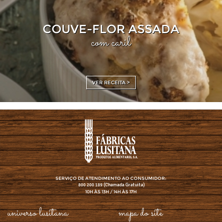
COUVE-FLOR ASSADA
com caril
VER RECEITA >
SERVIÇO DE ATENDIMENTO AO CONSUMIDOR:
(Chamada Gratuita)
800 200 189
10H ÀS 13H / 14H ÀS 17H
universo lusitana
mapa do site