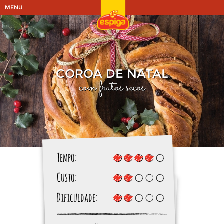
MENU
COROA DE NATAL
com frutos secos
Tempo:
Custo:
Dificuldade: