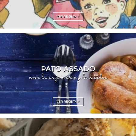
VER RECEITA >
PATO ASSADO
com laranja e arroz de miúdos
VER RECEITA >