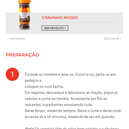
CRAVINHO MOÍDO
VER PRODUTO >
< ANTERIOR
SEGUINTE >
PREPARAÇÃO
1
Escalde os tomates e pele-os. Escorra-os, parta-os em
pedaços e
coloque-os num tacho.
Em seguida, descasque e descaroce as maçãs, pique as
cebolas e junte ao tomate. Acrescente por fim os
restantes ingredientes envolvendo tudo.
Deixe ferver, mexendo sempre. Baixe o lume e deixe cozer
durante 40 a 45 minutos, mexendo de vez em quando.
Nota:
Os vegetais têm de estar bem cozidos e o chutney