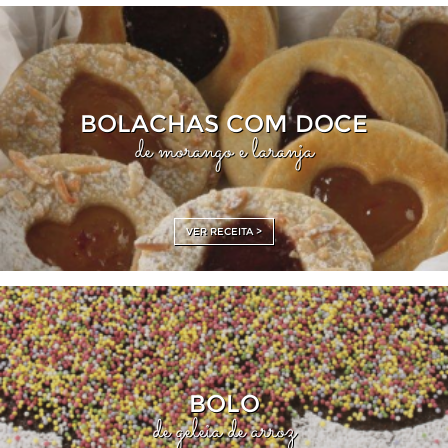
BOLACHAS COM DOCE
de morango e laranja
VER RECEITA >
BOLO
de geleia de arroz