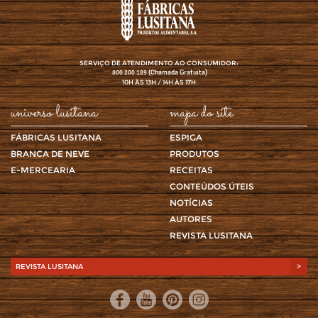
SERVIÇO DE ATENDIMENTO AO CONSUMIDOR:
(Chamada Gratuita)
800 200 189
10H ÀS 13H / 14H ÀS 17H
universo lusitana
mapa do site
FÁBRICAS LUSITANA
ESPIGA
BRANCA DE NEVE
PRODUTOS
E-MERCEARIA
RECEITAS
CONTEÚDOS ÚTEIS
NOTÍCIAS
AUTORES
REVISTA LUSITANA
REVISTA LUSITANA
>