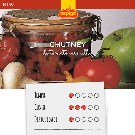
MENU
CHUTNEY
de tomate vermelho
Tempo:
Custo:
Dificuldade: