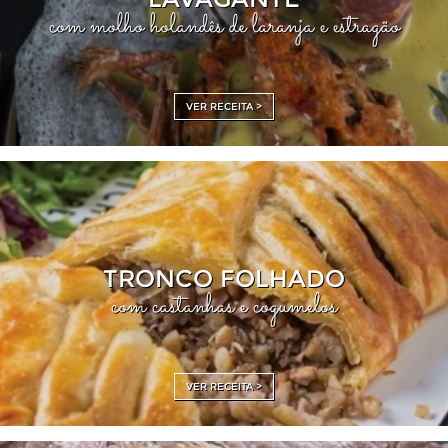
com molho holandês de laranja e estragão
VER RECEITA >
TRONCO FOLHADO
com castanhas e cogumelos
VER RECEITA >