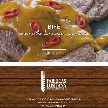
BIFE
com molho de manga e especiarias
VER RECEITA >
SERVIÇO DE ATENDIMENTO AO CONSUMIDOR:
(Chamada Gratuita)
800 200 189
10H ÀS 13H / 14H ÀS 17H