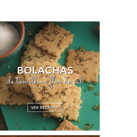
BOLACHAS
de tomilho e flor de sal
VER RECEITA >