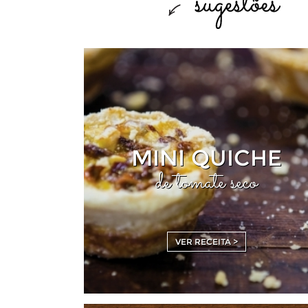
MINI QUICHE
de tomate seco
VER RECEITA >