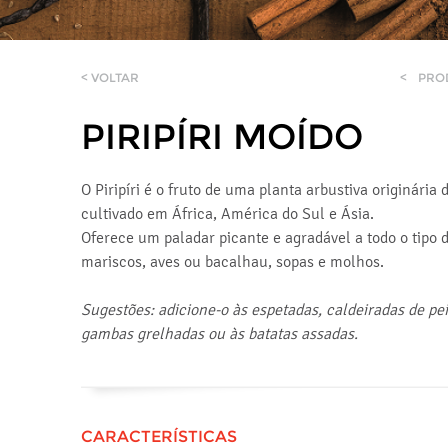
< VOLTAR
<
PRO
PIRIPÍRI MOÍDO
O Piripíri é o fruto de uma planta arbustiva originária
cultivado em África, América do Sul e Ásia.
Oferece um paladar picante e agradável a todo o tipo 
mariscos, aves ou bacalhau, sopas e molhos.
Sugestões: adicione-o às espetadas, caldeiradas de pei
gambas grelhadas ou às batatas assadas.
CARACTERÍSTICAS