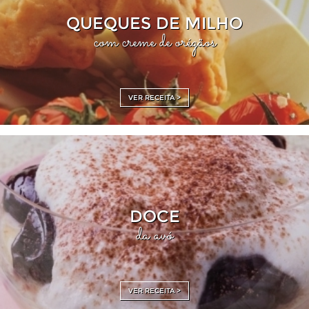
QUEQUES DE MILHO
com creme de orégãos
VER RECEITA >
DOCE
da avó
VER RECEITA >