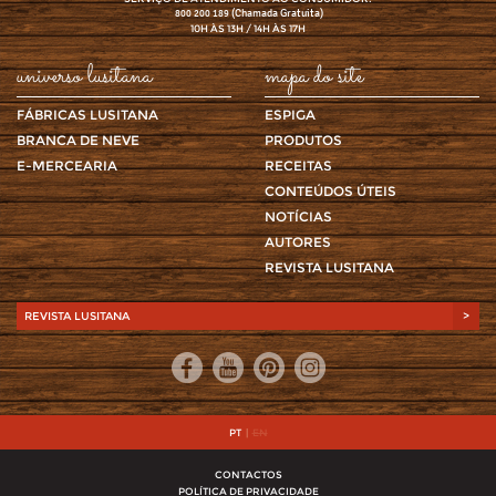
(Chamada Gratuita)
800 200 189
10H ÀS 13H / 14H ÀS 17H
universo lusitana
mapa do site
FÁBRICAS LUSITANA
ESPIGA
BRANCA DE NEVE
PRODUTOS
E-MERCEARIA
RECEITAS
CONTEÚDOS ÚTEIS
NOTÍCIAS
AUTORES
REVISTA LUSITANA
REVISTA LUSITANA
>
PT
|
EN
CONTACTOS
POLÍTICA DE PRIVACIDADE