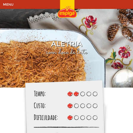
MENU
ALETRIA
com doce de leite
Tempo:
Custo:
Dificuldade: