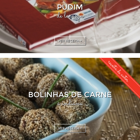
PUDIM
de laranja
VER RECEITA >
receita de autor
BOLINHAS DE CARNE
à indiana
VER RECEITA >