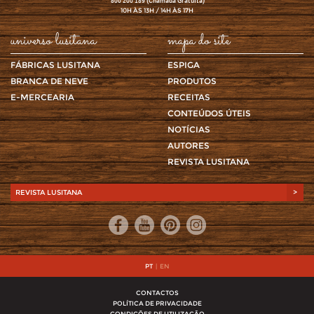
(Chamada Gratuita)
800 200 189
10H ÀS 13H / 14H ÀS 17H
universo lusitana
mapa do site
FÁBRICAS LUSITANA
ESPIGA
BRANCA DE NEVE
PRODUTOS
E-MERCEARIA
RECEITAS
CONTEÚDOS ÚTEIS
NOTÍCIAS
AUTORES
REVISTA LUSITANA
REVISTA LUSITANA
>
PT
|
EN
CONTACTOS
POLÍTICA DE PRIVACIDADE
CONDIÇÕES DE UTILIZAÇÃO