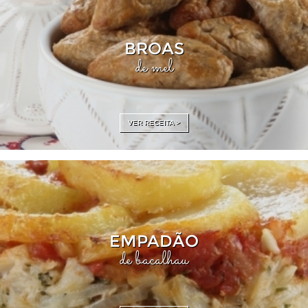
BROAS
de mel
VER RECEITA >
EMPADÃO
de bacalhau