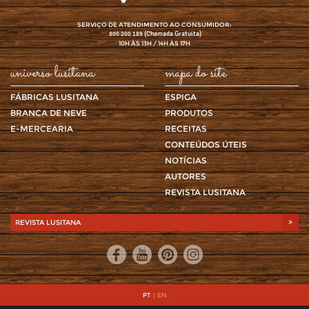
SERVIÇO DE ATENDIMENTO AO CONSUMIDOR:
(Chamada Gratuita)
800 200 189
10H ÀS 13H / 14H ÀS 17H
universo lusitana
mapa do site
FÁBRICAS LUSITANA
ESPIGA
BRANCA DE NEVE
PRODUTOS
E-MERCEARIA
RECEITAS
CONTEÚDOS ÚTEIS
NOTÍCIAS
AUTORES
REVISTA LUSITANA
REVISTA LUSITANA
>
PT
|
EN