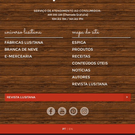
SERVIÇO DE ATENDIMENTO AO CONSUMIDOR:
(Chamada Gratuita)
800 200 189
10H ÀS 13H / 14H ÀS 17H
universo lusitana
mapa do site
FÁBRICAS LUSITANA
ESPIGA
BRANCA DE NEVE
PRODUTOS
E-MERCEARIA
RECEITAS
CONTEÚDOS ÚTEIS
NOTÍCIAS
AUTORES
REVISTA LUSITANA
REVISTA LUSITANA
>
PT
|
EN