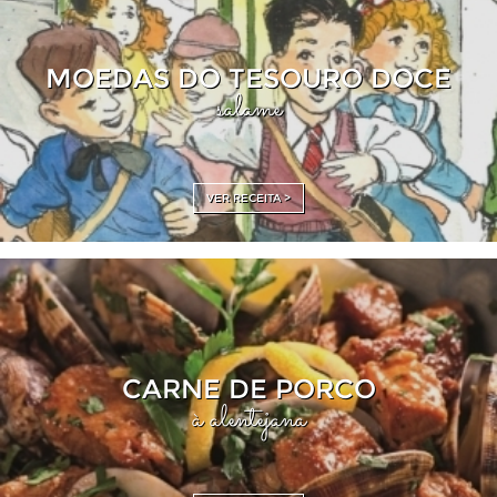
MOEDAS DO TESOURO DOCE
salame
VER RECEITA >
CARNE DE PORCO
à alentejana