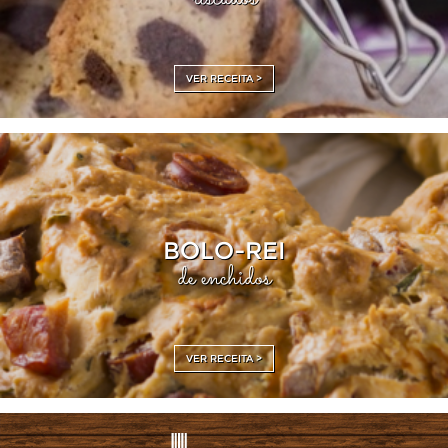
VER RECEITA >
BOLO-REI
de enchidos
VER RECEITA >