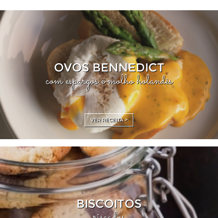
OVOS BENNEDICT
com espargos e molho holandês
VER RECEITA >
BISCOITOS
riscados