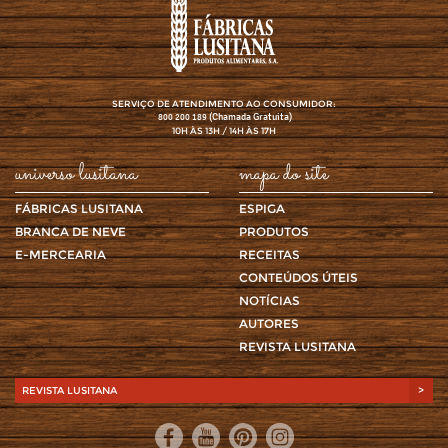
SERVIÇO DE ATENDIMENTO AO CONSUMIDOR:
(Chamada Gratuita)
800 200 189
10H ÀS 13H / 14H ÀS 17H
universo lusitana
mapa do site
FÁBRICAS LUSITANA
ESPIGA
BRANCA DE NEVE
PRODUTOS
E-MERCEARIA
RECEITAS
CONTEÚDOS ÚTEIS
NOTÍCIAS
AUTORES
REVISTA LUSITANA
REVISTA LUSITANA
>