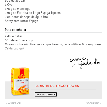
50 g de açúcar
1 Ovo
175 g de manteiga
250 g de Farinha de Trigo Espiga Tipo 65
2 colheres de sopa de água fria
Spray para untar Espiga
Para o recheio:
2 dl de natas
60 g de açúcar em pó
Morangos (se não tiver morangos frescos, pode utilizar Morangos em
Calda Espiga)
FARINHA DE TRIGO TIPO 65
VER PRODUTO >
< ANTERIOR
SEGUINTE >