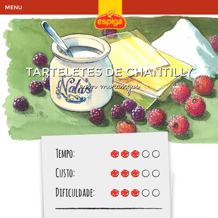
MENU
TARTELETES DE CHANTILLY
com morangos
Tempo:
Custo:
Dificuldade: