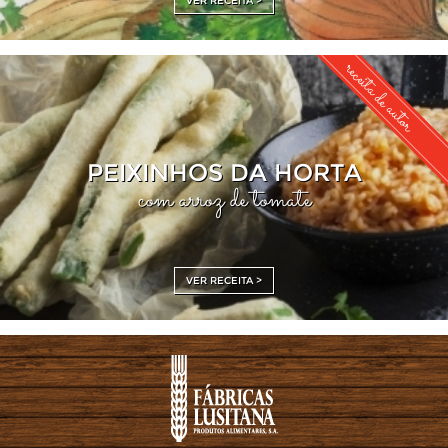
VER RECEITA >
receita de autor
PEIXINHOS DA HORTA
com arroz de tomate
VER RECEITA >