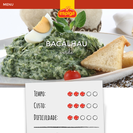
MENU
BACALHAU
verde
Tempo:
Custo:
Dificuldade: