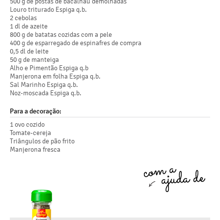
500 g de postas de bacalhau demolhadas
Louro triturado Espiga q.b.
2 cebolas
1 dl de azeite
800 g de batatas cozidas com a pele
400 g de esparregado de espinafres de compra
0,5 dl de leite
50 g de manteiga
Alho e Pimentão Espiga q.b
Manjerona em folha Espiga q.b.
Sal Marinho Espiga q.b.
Noz-moscada Espiga q.b.
Para a decoração:
1 ovo cozido
Tomate-cereja
Triângulos de pão frito
Manjerona fresca