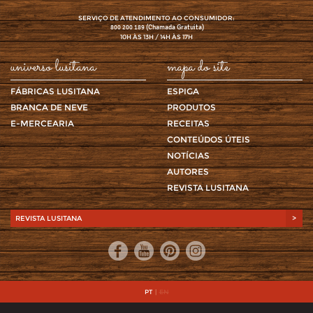
SERVIÇO DE ATENDIMENTO AO CONSUMIDOR:
(Chamada Gratuita)
800 200 189
10H ÀS 13H / 14H ÀS 17H
universo lusitana
mapa do site
FÁBRICAS LUSITANA
ESPIGA
BRANCA DE NEVE
PRODUTOS
E-MERCEARIA
RECEITAS
CONTEÚDOS ÚTEIS
NOTÍCIAS
AUTORES
REVISTA LUSITANA
REVISTA LUSITANA
>
PT
|
EN