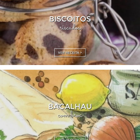
BISCOITOS
riscados
VER RECEITA >
BACALHAU
com broa