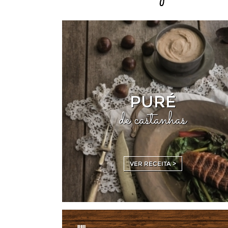
PURÉ
de castanhas
VER RECEITA >