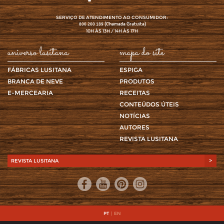
SERVIÇO DE ATENDIMENTO AO CONSUMIDOR:
(Chamada Gratuita)
800 200 189
10H ÀS 13H / 14H ÀS 17H
universo lusitana
mapa do site
FÁBRICAS LUSITANA
ESPIGA
BRANCA DE NEVE
PRODUTOS
E-MERCEARIA
RECEITAS
CONTEÚDOS ÚTEIS
NOTÍCIAS
AUTORES
REVISTA LUSITANA
REVISTA LUSITANA
>
PT
|
EN