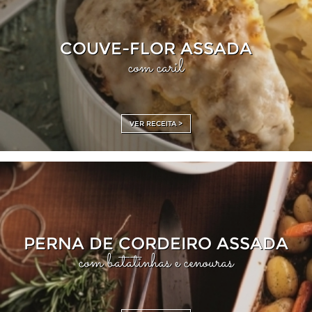
COUVE-FLOR ASSADA
com caril
VER RECEITA >
PERNA DE CORDEIRO ASSADA
com batatinhas e cenouras