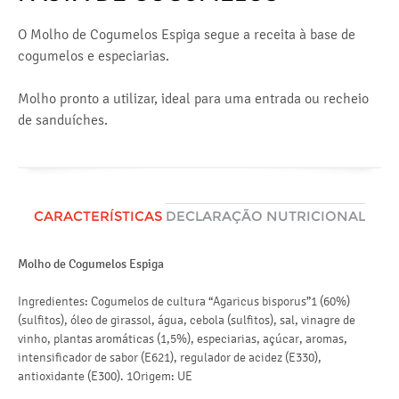
O Molho de Cogumelos Espiga segue a receita à base de
cogumelos e especiarias.
Molho pronto a utilizar, ideal para uma entrada ou recheio
de sanduíches.
CARACTERÍSTICAS
DECLARAÇÃO NUTRICIONAL
Molho de Cogumelos Espiga
Va
en
Ingredientes: Cogumelos de cultura “Agaricus bisporus”1 (60%)
(sulfitos), óleo de girassol, água, cebola (sulfitos), sal, vinagre de
lí
vinho, plantas aromáticas (1,5%), especiarias, açúcar, aromas,
intensificador de sabor (E621), regulador de acidez (E330),
antioxidante (E300). 1Origem: UE
hi