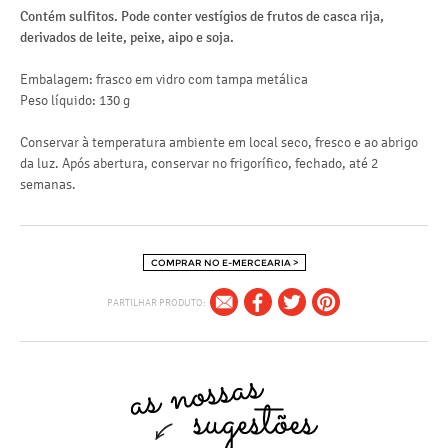
Contém sulfitos. Pode conter vestígios de frutos de casca rija,
derivados de leite, peixe, aipo e soja.
fib
pr
Embalagem: frasco em vidro com tampa metálica
Peso líquido: 130 g
sal
Conservar à temperatura ambiente em local seco, fresco e ao abrigo
da luz. Após abertura, conservar no frigorífico, fechado, até 2
semanas.
COMPRAR NO E-MERCEARIA >
PARTILHAR PRODUTO: