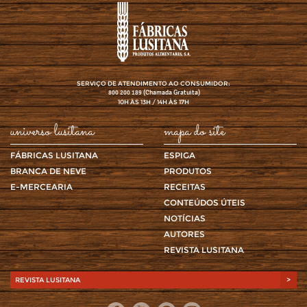
SERVIÇO DE ATENDIMENTO AO CONSUMIDOR:
(Chamada Gratuita)
800 200 189
10H ÀS 13H / 14H ÀS 17H
universo lusitana
mapa do site
FÁBRICAS LUSITANA
ESPIGA
BRANCA DE NEVE
PRODUTOS
E-MERCEARIA
RECEITAS
CONTEÚDOS ÚTEIS
NOTÍCIAS
AUTORES
REVISTA LUSITANA
REVISTA LUSITANA
>