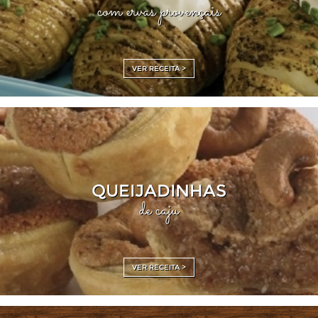
com ervas provençais
VER RECEITA >
QUEIJADINHAS
de caju
VER RECEITA >