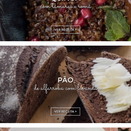
com tâmaras e romã
VER RECEITA >
PÃO
de alfarroba com lavanda
VER RECEITA >