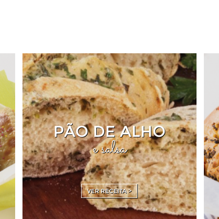
PÃO DE ALHO
e salsa
VER RECEITA >