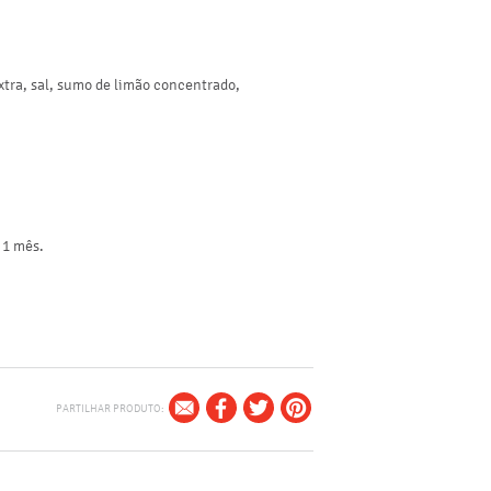
Valores Nutricionais Médi
energia (kJ/kcal)
extra, sal, sumo de limão concentrado,
lípidos (g)
dos quais saturados (g)
hidratos de carbono (g)
dos quais açúcares (g)
fibra (g)
 1 mês.
proteínas (g)
sal (g)
PARTILHAR PRODUTO: