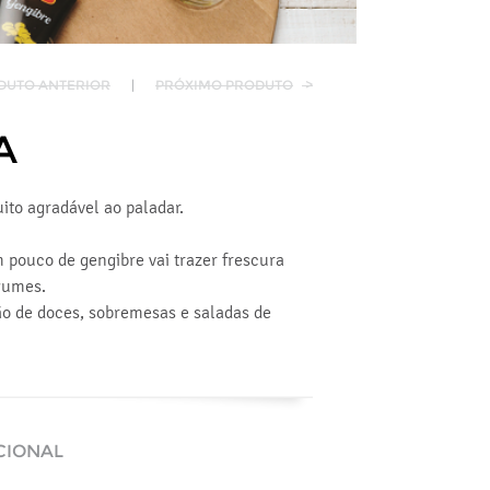
DUTO ANTERIOR
|
PRÓXIMO PRODUTO
>
A
ito agradável ao paladar.
m pouco de gengibre vai trazer frescura
egumes.
o de doces, sobremesas e saladas de
CIONAL