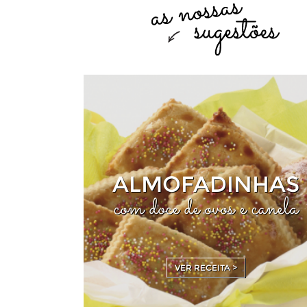
ALMOFADINHAS
com doce de ovos e canela
VER RECEITA >