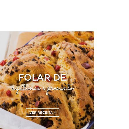
FOLAR DE
azeitonas e presunto
VER RECEITA >