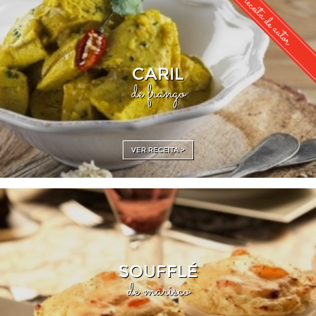
receita de autor
CARIL
de frango
VER RECEITA >
SOUFFLÉ
de marisco