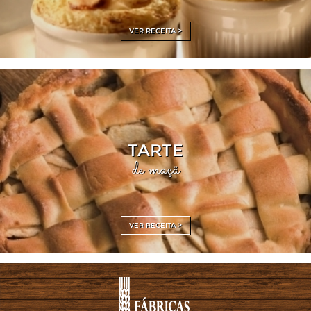
VER RECEITA >
TARTE
de maçã
VER RECEITA >