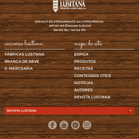
SERVIÇO DE ATENDIMENTO AO CONSUMIDOR:
(Chamada Gratuita)
800 200 189
10H ÀS 13H / 14H ÀS 17H
universo lusitana
mapa do site
FÁBRICAS LUSITANA
ESPIGA
BRANCA DE NEVE
PRODUTOS
E-MERCEARIA
RECEITAS
CONTEÚDOS ÚTEIS
NOTÍCIAS
AUTORES
REVISTA LUSITANA
REVISTA LUSITANA
>