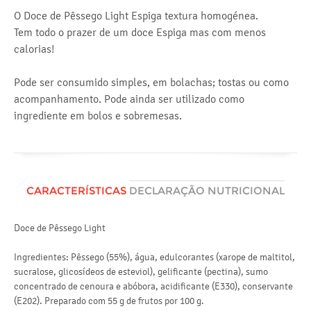
O Doce de Pêssego Light Espiga textura homogénea.
Tem todo o prazer de um doce Espiga mas com menos
calorias!
Pode ser consumido simples, em bolachas; tostas ou como
acompanhamento. Pode ainda ser utilizado como
ingrediente em bolos e sobremesas.
CARACTERÍSTICAS
DECLARAÇÃO NUTRICIONAL
Doce de Pêssego Light
Va
Ingredientes: Pêssego (55%), água, edulcorantes (xarope de maltitol,
e
sucralose, glicosídeos de esteviol), gelificante (pectina), sumo
concentrado de cenoura e abóbora, acidificante (E330), conservante
l
(E202). Preparado com 55 g de frutos por 100 g.