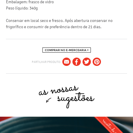
Embalagem: frasco de vidro
Peso líquido: 340g
h
Conservar em local seco e fresco. Após abertura conservar no
frigorífico e consumir de preferência dentro de 21 dias.
p
COMPRAR NO E-MERCEARIA >
PARTILHAR PRODUTO:
receita de autor