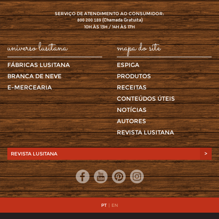
SERVIÇO DE ATENDIMENTO AO CONSUMIDOR:
(Chamada Gratuita)
800 200 189
10H ÀS 13H / 14H ÀS 17H
universo lusitana
mapa do site
FÁBRICAS LUSITANA
ESPIGA
BRANCA DE NEVE
PRODUTOS
E-MERCEARIA
RECEITAS
CONTEÚDOS ÚTEIS
NOTÍCIAS
AUTORES
REVISTA LUSITANA
REVISTA LUSITANA
>
PT
|
EN