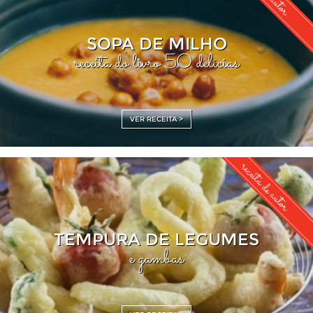
SOPA DE MILHO
receita do livro 50 delícias
VER RECEITA >
receita de autor
TEMPURA DE LEGUMES
e gambas