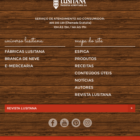
SERVIÇO DE ATENDIMENTO AO CONSUMIDOR:
(Chamada Gratuita)
800 200 189
10H ÀS 13H / 14H ÀS 17H
universo lusitana
mapa do site
FÁBRICAS LUSITANA
ESPIGA
BRANCA DE NEVE
PRODUTOS
E-MERCEARIA
RECEITAS
CONTEÚDOS ÚTEIS
NOTÍCIAS
AUTORES
REVISTA LUSITANA
REVISTA LUSITANA
>