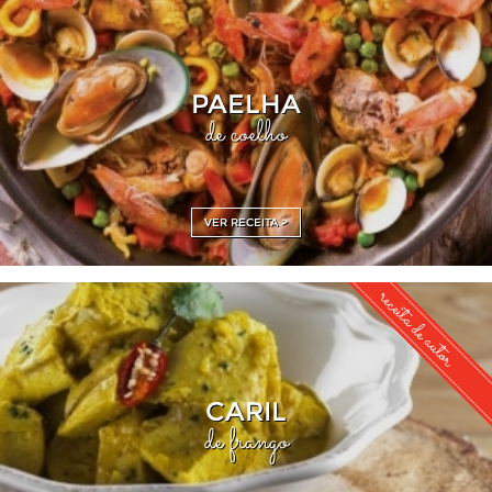
PAELHA
de coelho
VER RECEITA >
receita de autor
CARIL
de frango