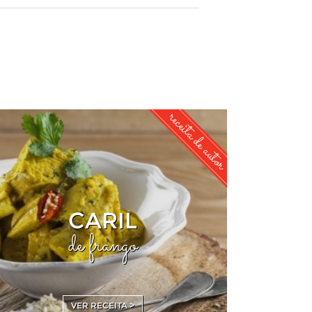
receita de autor
CARIL
de frango
VER RECEITA >