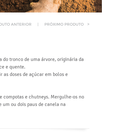
DUTO ANTERIOR
|
PRÓXIMO PRODUTO
>
na do tronco de uma árvore, originária da
ce e quente.
r as doses de açúcar em bolos e
de compotas e chutneys. Mergulhe-os no
te um ou dois paus de canela na