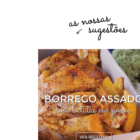
BORREGO ASSAD
com batatas em gomos
VER RECEITA >