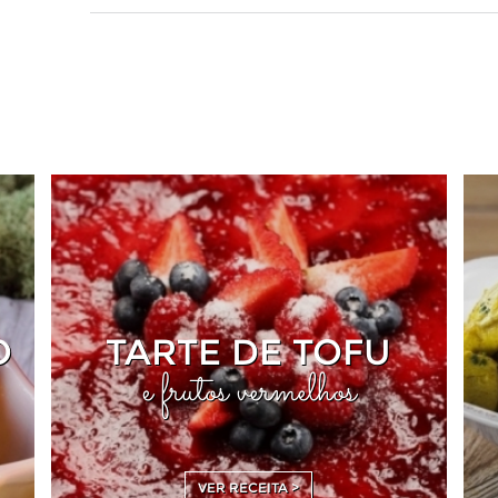
O
TARTE DE TOFU
e frutos vermelhos
VER RECEITA >