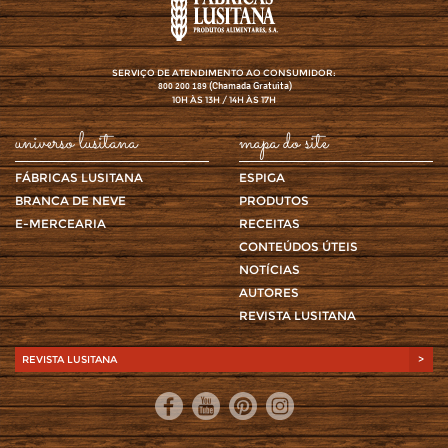
SERVIÇO DE ATENDIMENTO AO CONSUMIDOR:
(Chamada Gratuita)
800 200 189
10H ÀS 13H / 14H ÀS 17H
universo lusitana
mapa do site
FÁBRICAS LUSITANA
ESPIGA
BRANCA DE NEVE
PRODUTOS
E-MERCEARIA
RECEITAS
CONTEÚDOS ÚTEIS
NOTÍCIAS
AUTORES
REVISTA LUSITANA
REVISTA LUSITANA
>