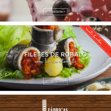
VER RECEITA >
receita de autor
FILETES DE ROBALO
com limão e tomate
VER RECEITA >