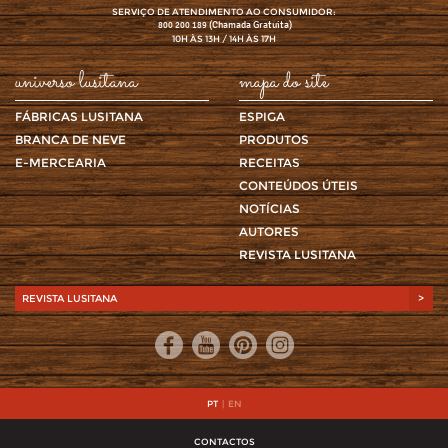
SERVIÇO DE ATENDIMENTO AO CONSUMIDOR:
(Chamada Gratuita)
800 200 189
10H ÀS 13H / 14H ÀS 17H
universo lusitana
mapa do site
FÁBRICAS LUSITANA
ESPIGA
BRANCA DE NEVE
PRODUTOS
E-MERCEARIA
RECEITAS
CONTEÚDOS ÚTEIS
NOTÍCIAS
AUTORES
REVISTA LUSITANA
REVISTA LUSITANA
>
PT
|
EN
CONTACTOS