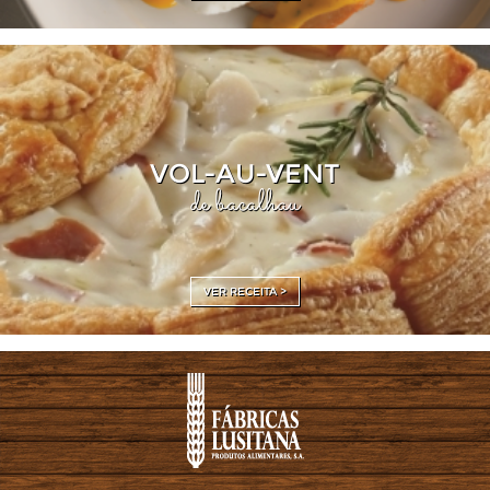
VOL-AU-VENT
de bacalhau
VER RECEITA >