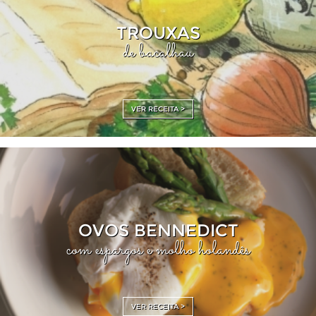
TROUXAS
de bacalhau
VER RECEITA >
OVOS BENNEDICT
com espargos e molho holandês
VER RECEITA >