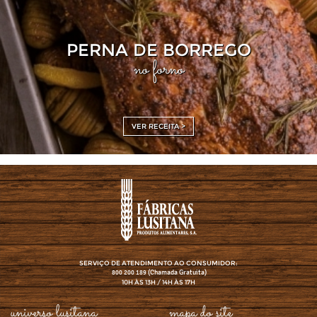
PERNA DE BORREGO
no forno
VER RECEITA >
SERVIÇO DE ATENDIMENTO AO CONSUMIDOR:
(Chamada Gratuita)
800 200 189
10H ÀS 13H / 14H ÀS 17H
universo lusitana
mapa do site