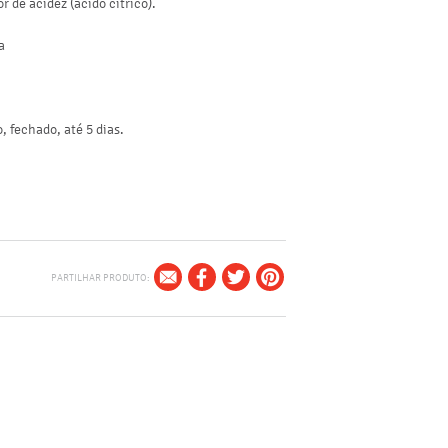
r de acidez (ácido cítrico).
lípidos (g)
a
dos quais saturados (g)
hidratos de carbono (g)
dos quais açúcares (g)
, fechado, até 5 dias.
proteínas (g)
sal (g)
PARTILHAR PRODUTO: