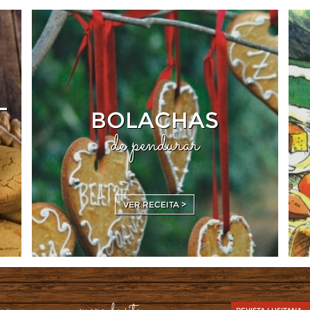
-
BOLACHAS
de pendurar
VER RECEITA >