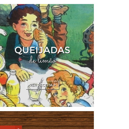
QUEIJADAS
de limão
VER RECEITA >