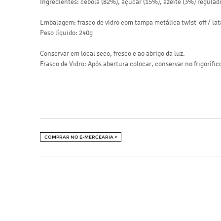
Ingredientes: cebola (82%), açúcar (15%), azeite (3%) regulado
Embalagem: frasco de vidro com tampa metálica twist-off / lat
Peso líquido: 240g
Conservar em local seco, fresco e ao abrigo da luz.
Frasco de Vidro: Após abertura colocar, conservar no frigorífico
COMPRAR NO E-MERCEARIA >