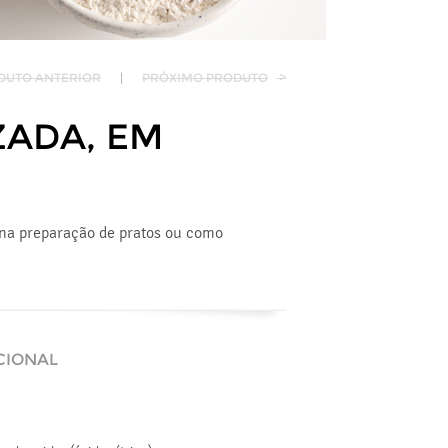
DUTO ANTERIOR
|
PRÓXIMO PRODUTO
>
ZADA, EM
 na preparação de pratos ou como
CIONAL
Valores Nutricionais Médi
energia (kJ/kcal)