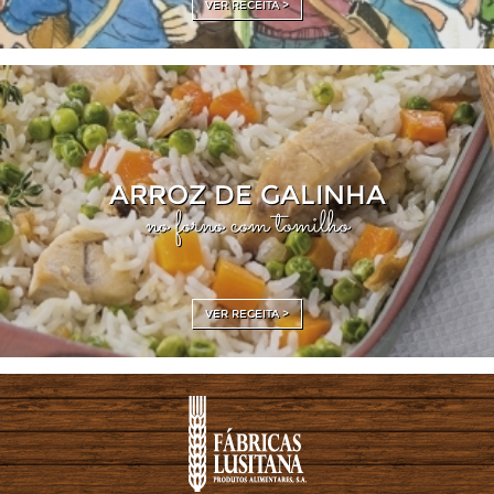
VER RECEITA >
ARROZ DE GALINHA
no forno com tomilho
VER RECEITA >