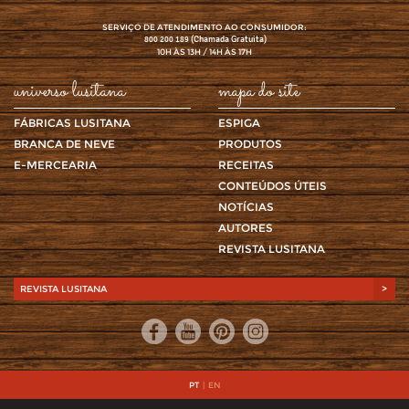
SERVIÇO DE ATENDIMENTO AO CONSUMIDOR:
(Chamada Gratuita)
800 200 189
10H ÀS 13H / 14H ÀS 17H
universo lusitana
mapa do site
FÁBRICAS LUSITANA
ESPIGA
BRANCA DE NEVE
PRODUTOS
E-MERCEARIA
RECEITAS
CONTEÚDOS ÚTEIS
NOTÍCIAS
AUTORES
REVISTA LUSITANA
REVISTA LUSITANA
>
PT
|
EN