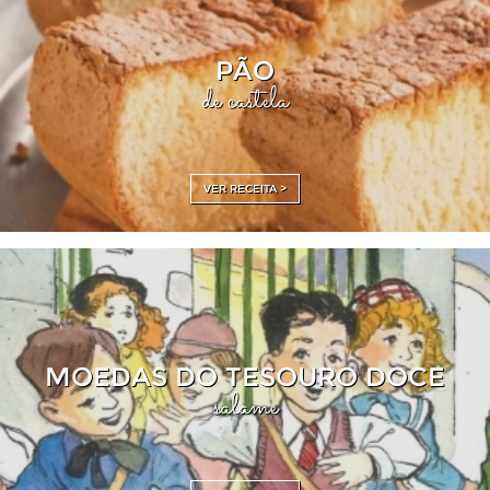
PÃO
de castela
VER RECEITA >
MOEDAS DO TESOURO DOCE
salame