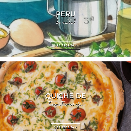
PERU
de natal
VER RECEITA >
QUICHE DE
tomate-cereja
VER RECEITA >