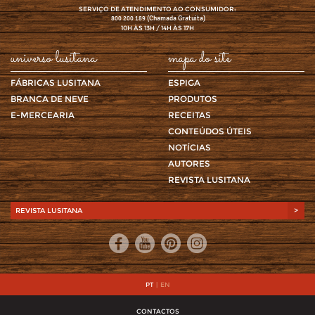
SERVIÇO DE ATENDIMENTO AO CONSUMIDOR:
(Chamada Gratuita)
800 200 189
10H ÀS 13H / 14H ÀS 17H
universo lusitana
mapa do site
FÁBRICAS LUSITANA
ESPIGA
BRANCA DE NEVE
PRODUTOS
E-MERCEARIA
RECEITAS
CONTEÚDOS ÚTEIS
NOTÍCIAS
AUTORES
REVISTA LUSITANA
REVISTA LUSITANA
>
PT
|
EN
CONTACTOS