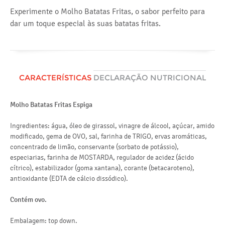
Experimente o Molho Batatas Fritas, o sabor perfeito para
dar um toque especial às suas batatas fritas.
CARACTERÍSTICAS
DECLARAÇÃO NUTRICIONAL
Molho Batatas Fritas Espiga
Va
Mé
Ingredientes: água, óleo de girassol, vinagre de álcool, açúcar, amido
en
modificado, gema de OVO, sal, farinha de TRIGO, ervas aromáticas,
concentrado de limão, conservante (sorbato de potássio),
lí
especiarias, farinha de MOSTARDA, regulador de acidez (ácido
do
cítrico), estabilizador (goma xantana), corante (betacaroteno),
antioxidante (EDTA de cálcio dissódico).
hi
do
Contém ovo.
pr
Embalagem: top down.