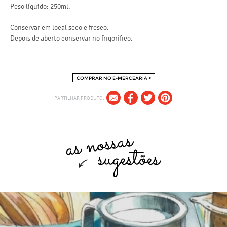
sa
Peso líquido: 250ml.
Est
Conservar em local seco e fresco.
Depois de aberto conservar no frigorífico.
COMPRAR NO E-MERCEARIA >
PARTILHAR PRODUTO: