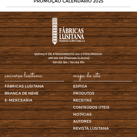
PROMOÇÃO CALENDÁRIO 2025
SERVIÇO DE ATENDIMENTO AO CONSUMIDOR:
(Chamada Gratuita)
800 200 189
10H ÀS 13H / 14H ÀS 17H
universo lusitana
mapa do site
FÁBRICAS LUSITANA
ESPIGA
BRANCA DE NEVE
PRODUTOS
E-MERCEARIA
RECEITAS
CONTEÚDOS ÚTEIS
NOTÍCIAS
AUTORES
REVISTA LUSITANA