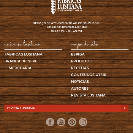
SERVIÇO DE ATENDIMENTO AO CONSUMIDOR:
(Chamada Gratuita)
800 200 189
10H ÀS 13H / 14H ÀS 17H
universo lusitana
mapa do site
FÁBRICAS LUSITANA
ESPIGA
BRANCA DE NEVE
PRODUTOS
E-MERCEARIA
RECEITAS
CONTEÚDOS ÚTEIS
NOTÍCIAS
AUTORES
REVISTA LUSITANA
REVISTA LUSITANA
>